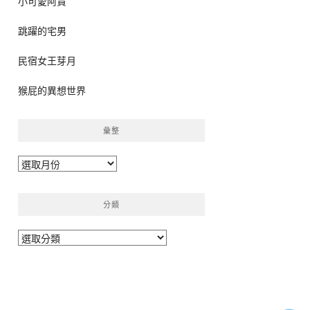
小可愛阿貴
跳躍的宅男
民宿女王芽月
猴屁的異想世界
彙整
彙
整
分類
分
類