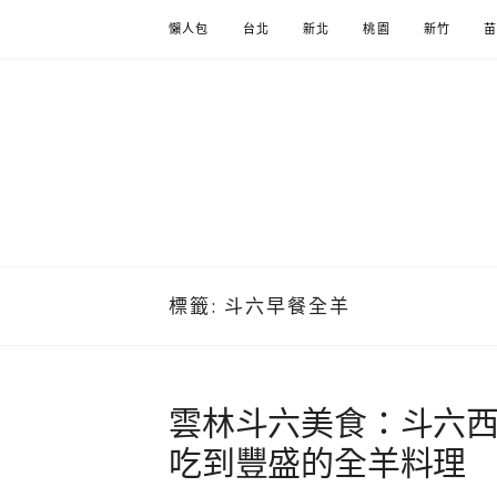
Skip
懶人包
台北
新北
桃園
新竹
to
content
標籤:
斗六早餐全羊
雲林斗六美食：斗六
吃到豐盛的全羊料理