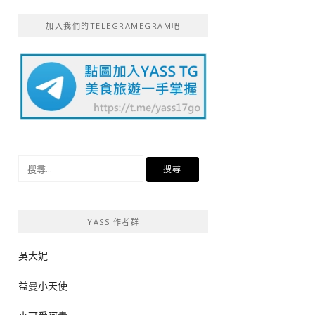
加入我們的TELEGRAMEGRAM吧
搜
尋
關
鍵
YASS 作者群
字:
吳大妮
益曼小天使