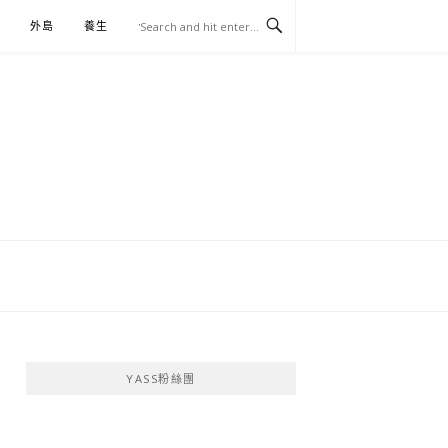
外島
養生
伴手禮
YASS粉絲團