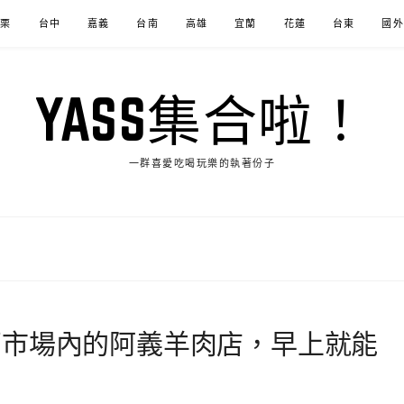
苗栗
台中
嘉義
台南
高雄
宜蘭
花蓮
台東
國外
YASS集合啦！
一群喜愛吃喝玩樂的執著份子
西市場內的阿義羊肉店，早上就能