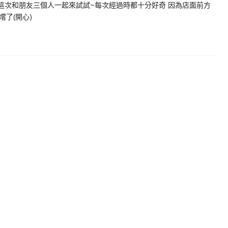
這次和朋友三個人一起來試試~每次經過時都十分好奇 因為店面前方
了(開心)