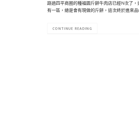
路過四平商圈的種福園斤餅牛肉店已經N次了，
有一區，總是會有現做的斤餅，這次終於進來品嚐
CONTINUE READING