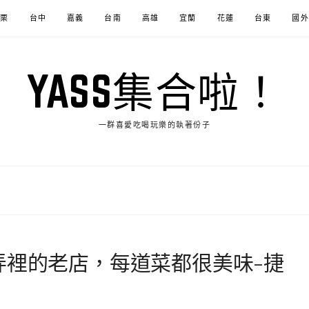
苗栗
台中
嘉義
台南
高雄
宜蘭
花蓮
台東
國外
YASS集合啦！
一群喜愛吃喝玩樂的執著份子
弄裡的老店，每道菜都很美味-捷