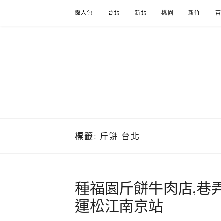
Skip
懶人包
台北
新北
桃園
新竹
to
content
標籤:
斤餅 台北
種福園斤餅牛肉店,巷
運松江南京站