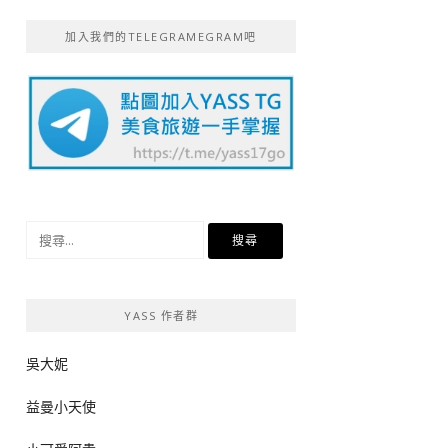
加入我們的TELEGRAMEGRAM吧
搜
尋
關
鍵
YASS 作者群
字:
吳大妮
益曼小天使