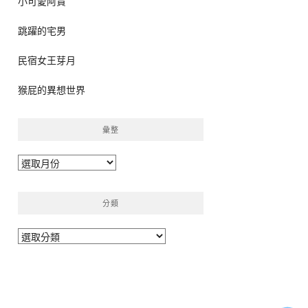
小可愛阿貴
跳躍的宅男
民宿女王芽月
猴屁的異想世界
彙整
彙
整
分類
分
類