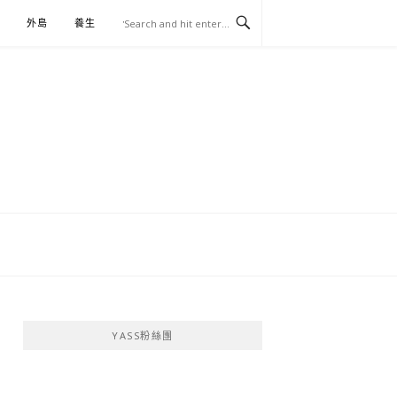
外島
養生
伴手禮
YASS粉絲團