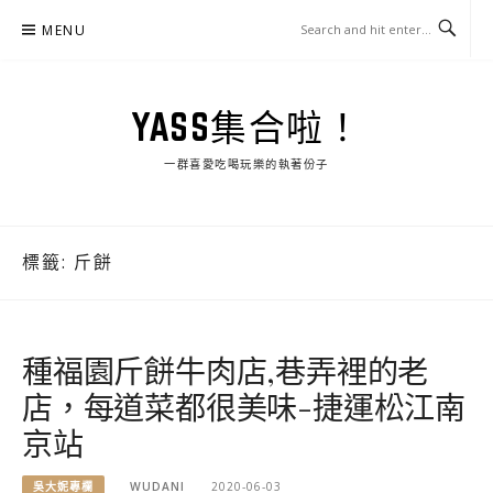
Skip
MENU
to
content
YASS集合啦！
一群喜愛吃喝玩樂的執著份子
標籤:
斤餅
種福園斤餅牛肉店,巷弄裡的老
店，每道菜都很美味-捷運松江南
京站
吳大妮專欄
WUDANI
2020-06-03