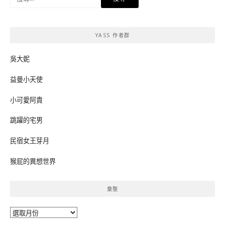
尋
關
鍵
YASS 作者群
字:
吳大妮
益曼小天使
小可愛阿貴
跳躍的宅男
民宿女王芽月
猴屁的異想世界
彙整
彙
整