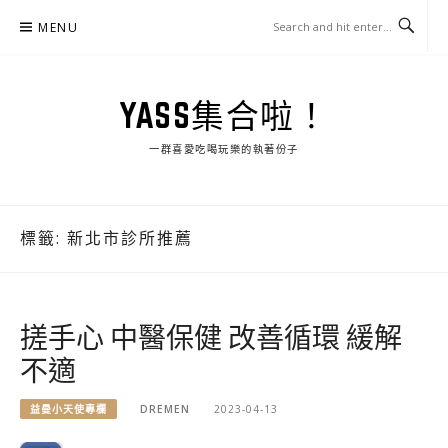
Skip
MENU
to
content
YASS集合啦！
一群喜愛吃喝玩樂的執著份子
標籤:
新北市診所推薦
搓手心 中醫保健 改善循環 緩解
不適
益曼小天使專欄
DREMEN
2023-04-13