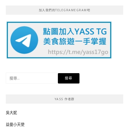
加入我們的TELEGRAMEGRAM吧
搜
尋
關
鍵
YASS 作者群
字:
吳大妮
益曼小天使