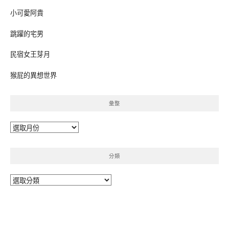
小可愛阿貴
跳躍的宅男
民宿女王芽月
猴屁的異想世界
彙整
彙
整
分類
分
類