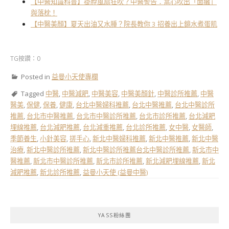
【中醫知識科普】掛脖風扇狂吹？中醫警告：當心吹出「面癱」
與落枕！
【中醫美顏】夏天出油又水腫？院長教你 3 招養出上鏡水煮蛋肌
TG按讚：0
Posted in
益曼小天使專欄
Tagged
中醫
,
中醫減肥
,
中醫美容
,
中醫美顏針
,
中醫診所推薦
,
中醫
醫美
,
保健
,
保養
,
健康
,
台北中醫婦科推薦
,
台北中醫推薦
,
台北中醫診所
推薦
,
台北市中醫推薦
,
台北市中醫診所推薦
,
台北市診所推薦
,
台北減肥
埋線推薦
,
台北減肥推薦
,
台北減重推薦
,
台北診所推薦
,
女中醫
,
女醫師
,
季節養生
,
小針美容
,
搓手心
,
新北中醫婦科推薦
,
新北中醫推薦
,
新北中醫
治療
,
新北中醫診所推薦
,
新北中醫診所推薦台北中醫診所推薦
,
新北市中
醫推薦
,
新北市中醫診所推薦
,
新北市診所推薦
,
新北減肥埋線推薦
,
新北
減肥推薦
,
新北診所推薦
,
益曼小天使 (益曼中醫)
YASS粉絲團