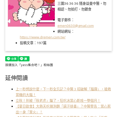
三圍36 36 36 隱身益曼中醫，勿
相認、勿拍打、勿餵食
電子郵件：
emen0630@gmail.com
網站網址：
https://www.dremen.com.tw/
投稿文章：
197篇
按讚加入「yass集合吧！」粉絲團
延伸閱讀
上一秒想說什麼，下一秒全忘記？中醫 3 招破解「腦霧」，搶救
當機的大腦！
立秋！別被「秋老虎」騙了，狂吃冰當心乾咳一整個月！
【夏日飲食】大熱天吃辣泡麵「逼汗排毒」？中醫警告：當心惹
出一身「胃火」！