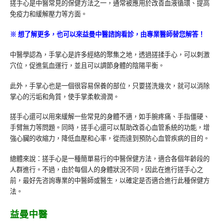
搓手心是中醫常見的保健方法之一，通常被應用於改善血液循環、提高
免疫力和緩解壓力等方面。
※
想了解更多，也可以來益曼中醫諮詢看診，由專業醫師替您解答！
中醫學認為，手掌心是許多經絡的聚集之地，透過搓揉手心，可以刺激
穴位，促進氣血運行，並且可以調節身體的陰陽平衡。
此外，手掌心也是一個很容易保養的部位，只要搓洗幾次，就可以消除
掌心的污垢和角質，使手掌柔軟滑潤。
搓手心還可以用來緩解一些常見的身體不適，如手腕疼痛、手指僵硬、
手臂無力等問題。同時，搓手心還可以幫助改善心血管系統的功能，增
強心臟的收縮力，降低血壓和心率，從而達到預防心血管疾病的目的。
總體來說：搓手心是一種簡單易行的中醫保健方法，適合各個年齡段的
人群進行。不過，由於每個人的身體狀況不同，因此在進行搓手心之
前，最好先咨詢專業的中醫師或醫生，以確定是否適合進行此種保健方
法。
益曼中醫