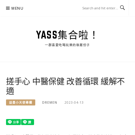
Skip
MENU
to
content
YASS集合啦！
一群喜愛吃喝玩樂的執著份子
搓手心 中醫保健 改善循環 緩解不
適
益曼小天使專欄
DREMEN
2023-04-13