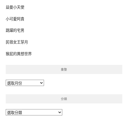
益曼小天使
小可愛阿貴
跳躍的宅男
民宿女王芽月
猴屁的異想世界
彙整
彙
整
分類
分
類