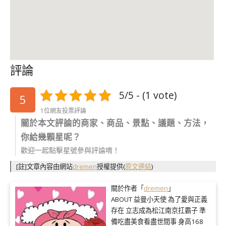
評論
5/5 - (1 vote)
5
1位網友投票評論
關於本文評論的商家、商品、景點、議題、方法，
你給幾顆星呢？
歡迎一起點擊星號參與評論唷！
[註]文章內容由網站
dremen
授權提供
(
原文連結
)
關於作者「
dremen
」
ABOUT 益曼小天使 為了愛與正義
存在 立志成為松江南京扛霸子 準
備吃盡美食看盡世間事 身高168