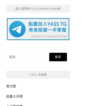
加入我們的TELEGRAMEGRAM吧
搜
尋
關
鍵
YASS 作者群
字:
吳大妮
益曼小天使