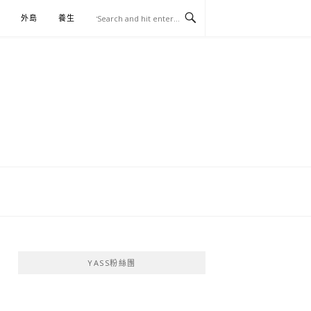
外島
養生
伴手禮
YASS粉絲團