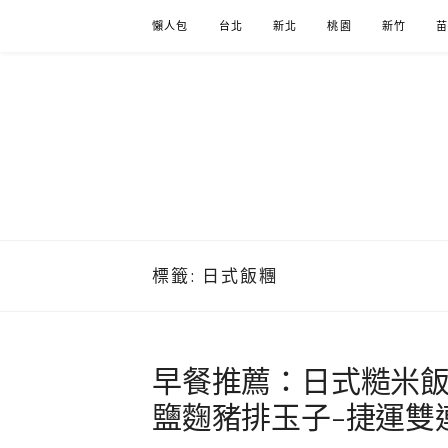
Skip
懶人包
台北
新北
桃園
新竹
to
content
標籤:
日式飯糰
早餐推薦：日式糙米
鹽麴豬排玉子-捷運雙