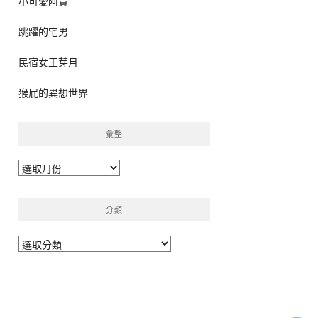
小可愛阿貴
跳躍的宅男
民宿女王芽月
猴屁的異想世界
彙整
彙
整
分類
分
類