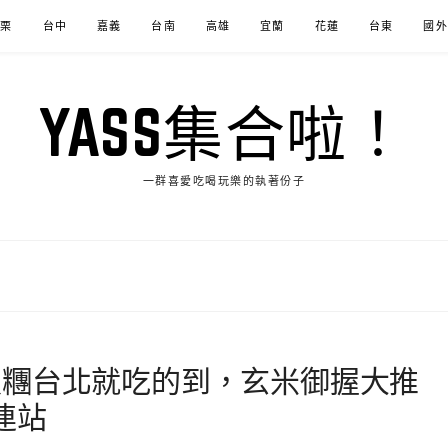
苗栗
台中
嘉義
台南
高雄
宜蘭
花蓮
台東
國外
YASS集合啦！
一群喜愛吃喝玩樂的執著份子
飯糰台北就吃的到，玄米御握大推
連站