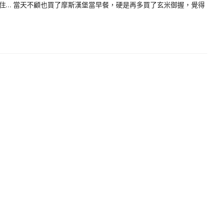
住… 當天不顧也買了摩斯漢堡當早餐，硬是再多買了玄米御握，覺得