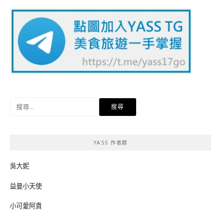
搜
尋
關
鍵
YASS 作者群
字:
吳大妮
益曼小天使
小可愛阿貴