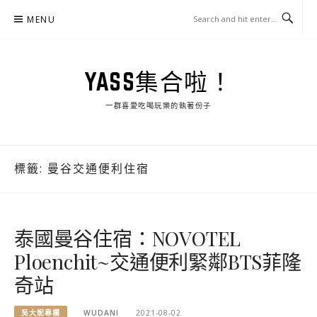
Skip
MENU
to
content
YASS集合啦！
一群喜愛吃喝玩樂的執著份子
標籤:
曼谷交通便利住宿
泰國曼谷住宿：NOVOTEL
Ploenchit~交通便利緊鄰BTS菲隆
奇站
吳大妮專欄
WUDANI
2021-08-02