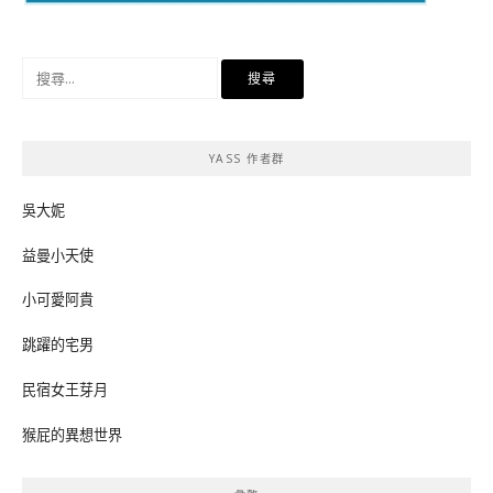
搜
尋
關
鍵
YASS 作者群
字:
吳大妮
益曼小天使
小可愛阿貴
跳躍的宅男
民宿女王芽月
猴屁的異想世界