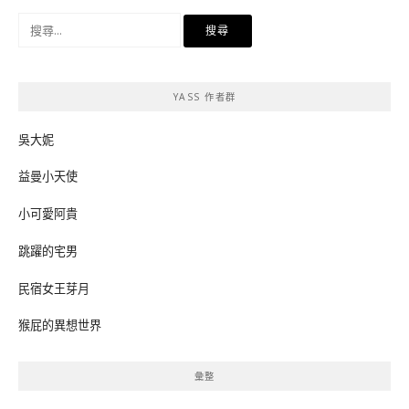
搜
尋
關
鍵
YASS 作者群
字:
吳大妮
益曼小天使
小可愛阿貴
跳躍的宅男
民宿女王芽月
猴屁的異想世界
彙整