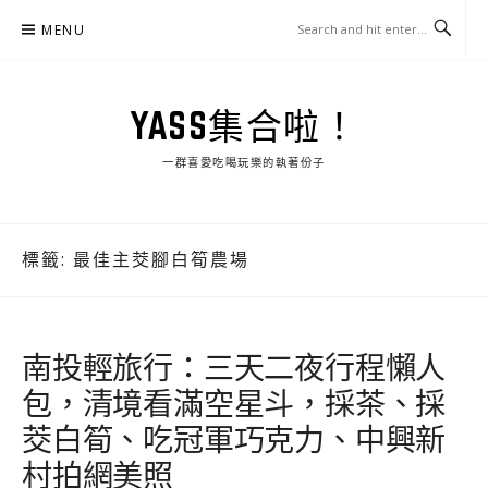
Skip
MENU
to
content
YASS集合啦！
一群喜愛吃喝玩樂的執著份子
標籤:
最佳主茭腳白筍農場
南投輕旅行：三天二夜行程懶人
包，清境看滿空星斗，採茶、採
茭白筍、吃冠軍巧克力、中興新
村拍網美照