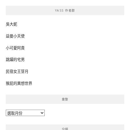
鍵
YASS 作者群
字:
吳大妮
益曼小天使
小可愛阿貴
跳躍的宅男
民宿女王芽月
猴屁的異想世界
彙整
彙
整
分類