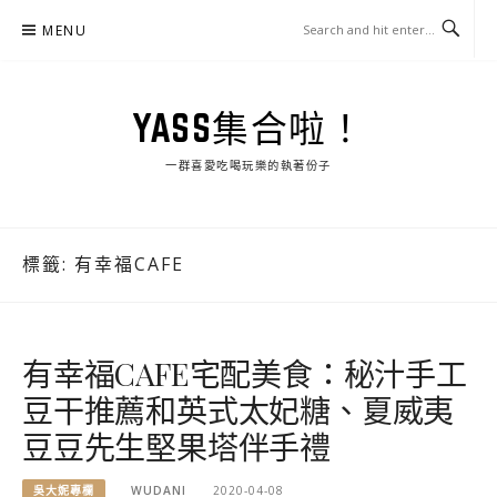
Skip
MENU
to
content
YASS集合啦！
一群喜愛吃喝玩樂的執著份子
標籤:
有幸福CAFE
有幸福CAFE宅配美食：秘汁手工
豆干推薦和英式太妃糖、夏威夷
豆豆先生堅果塔伴手禮
吳大妮專欄
WUDANI
2020-04-08