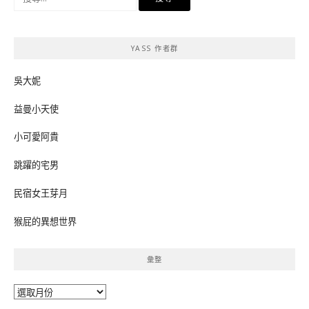
尋
關
鍵
YASS 作者群
字:
吳大妮
益曼小天使
小可愛阿貴
跳躍的宅男
民宿女王芽月
猴屁的異想世界
彙整
彙
整