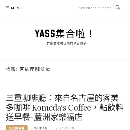
Skip
MENU
to
content
YASS集合啦！
一群喜愛吃喝玩樂的執著份子
標籤:
有插座咖啡廳
三重咖啡廳：來自名古屋的客美
多咖啡 Komeda‘s Coffee，點飲料
送早餐-蘆洲家樂福店
吳大妮專欄
WUDANI
2021-01-19