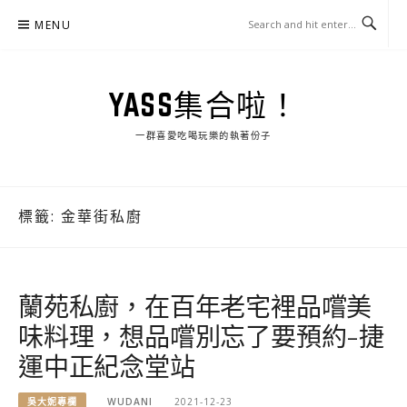
Skip
MENU
to
content
YASS集合啦！
一群喜愛吃喝玩樂的執著份子
標籤:
金華街私廚
蘭苑私廚，在百年老宅裡品嚐美
味料理，想品嚐別忘了要預約-捷
運中正紀念堂站
吳大妮專欄
WUDANI
2021-12-23