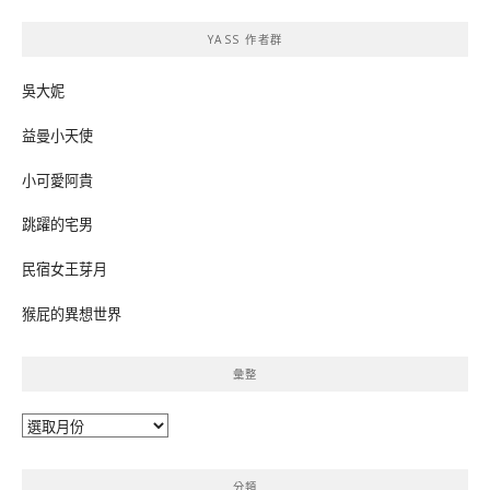
鍵
YASS 作者群
字:
吳大妮
益曼小天使
小可愛阿貴
跳躍的宅男
民宿女王芽月
猴屁的異想世界
彙整
彙
整
分類