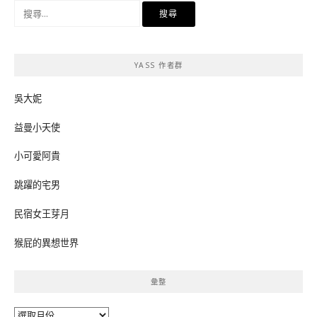
搜
尋
關
鍵
YASS 作者群
字:
吳大妮
益曼小天使
小可愛阿貴
跳躍的宅男
民宿女王芽月
猴屁的異想世界
彙整
彙