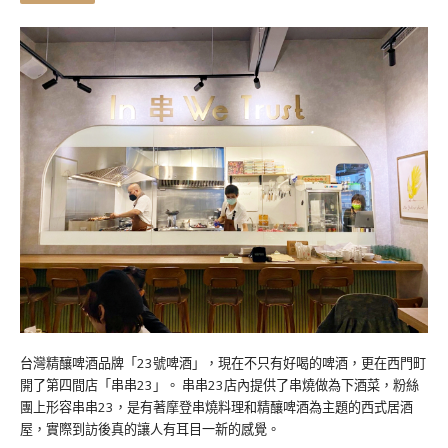
台灣精釀啤酒品牌「23號啤酒」，現在不只有好喝的啤酒，更在西門町
開了第四間店「串串23」。 串串23店內提供了串燒做為下酒菜，粉絲
團上形容串串23，是有著摩登串燒料理和精釀啤酒為主題的西式居酒
屋，實際到訪後真的讓人有耳目一新的感覺。