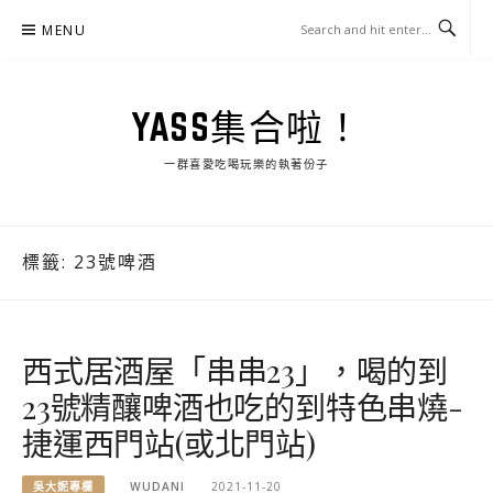
Skip
MENU
to
content
YASS集合啦！
一群喜愛吃喝玩樂的執著份子
標籤:
23號啤酒
西式居酒屋「串串23」，喝的到
23號精釀啤酒也吃的到特色串燒-
捷運西門站(或北門站)
吳大妮專欄
WUDANI
2021-11-20