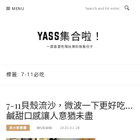
Skip
MENU
to
content
YASS集合啦！
一群喜愛吃喝玩樂的執著份子
標籤:
7-11必吃
7-11貝殼流沙，微波一下更好吃…
鹹甜口感讓人意猶未盡
吳大妮專欄
WUDANI
2020-02-28