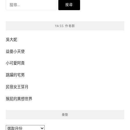
搜
尋
關
鍵
YASS 作者群
字:
吳大妮
益曼小天使
小可愛阿貴
跳躍的宅男
民宿女王芽月
猴屁的異想世界
彙整
彙