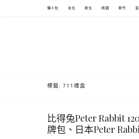
Skip
懶人包
台北
新北
桃園
新竹
to
content
標籤:
711禮盒
比得兔Peter Rabb
牌包、日本Peter R