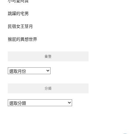
小可愛阿貴
跳躍的宅男
民宿女王芽月
猴屁的異想世界
彙整
彙
整
分類
分
類