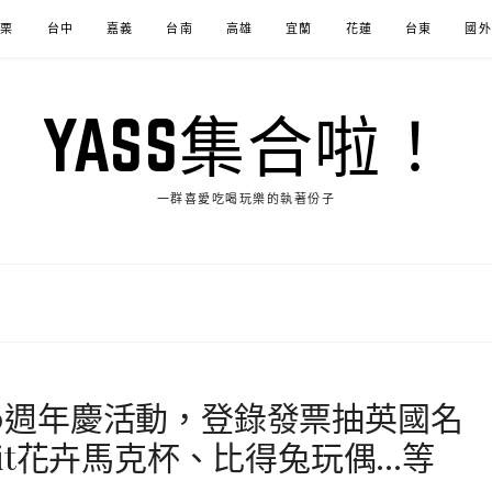
苗栗
台中
嘉義
台南
高雄
宜蘭
花蓮
台東
國外
YASS集合啦！
一群喜愛吃喝玩樂的執著份子
it 120週年慶活動，登錄發票抽英國名
abbit花卉馬克杯、比得兔玩偶…等