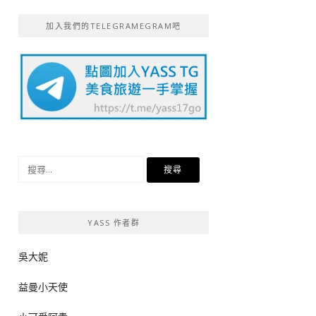
加入我們的TELEGRAMEGRAM吧
搜
尋
關
鍵
YASS 作者群
字:
吳大妮
益曼小天使