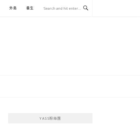
外島
養生
伴手禮
YASS粉絲團