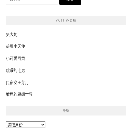
尋
關
鍵
YASS 作者群
字:
吳大妮
益曼小天使
小可愛阿貴
跳躍的宅男
民宿女王芽月
猴屁的異想世界
彙整
彙
整