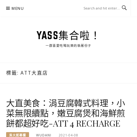
Skip
MENU
to
content
YASS集合啦！
一群喜愛吃喝玩樂的執著份子
標籤:
ATT大直店
大直美食：涓豆腐韓式料理，小
菜無限續點，嫩豆腐煲和海鮮煎
餅都超好吃-ATT 4 RECHARGE
吳大妮專欄
WUDANI
2021-04-08