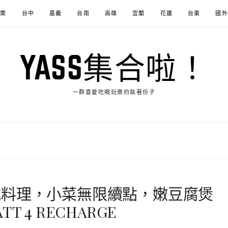
苗栗
台中
嘉義
台南
高雄
宜蘭
花蓮
台東
國外
YASS集合啦！
一群喜愛吃喝玩樂的執著份子
式料理，小菜無限續點，嫩豆腐煲
 4 RECHARGE