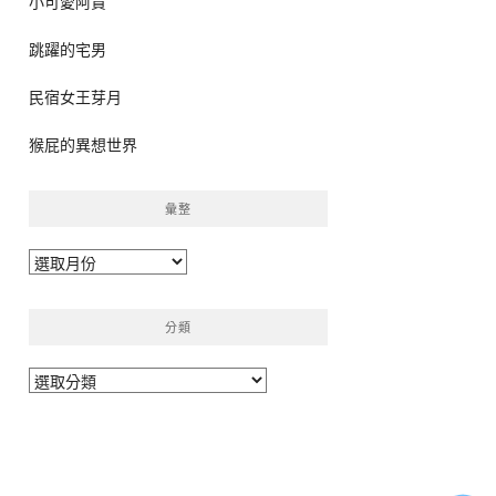
小可愛阿貴
跳躍的宅男
民宿女王芽月
猴屁的異想世界
彙整
彙
整
分類
分
類