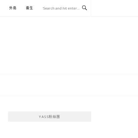
外島
養生
伴手禮
YASS粉絲團