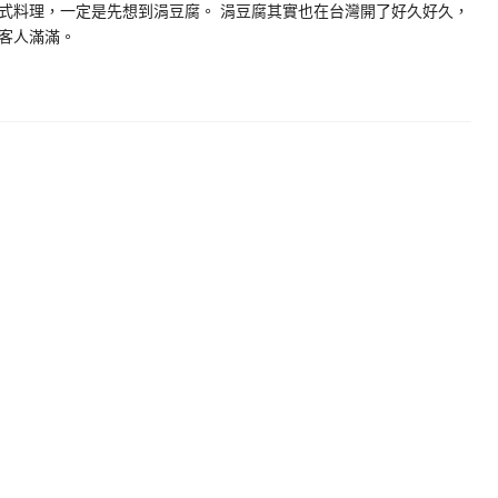
式料理，一定是先想到涓豆腐。 涓豆腐其實也在台灣開了好久好久，
客人滿滿。