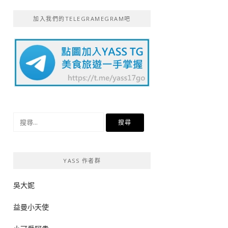
加入我們的TELEGRAMEGRAM吧
搜
尋
關
鍵
YASS 作者群
字:
吳大妮
益曼小天使