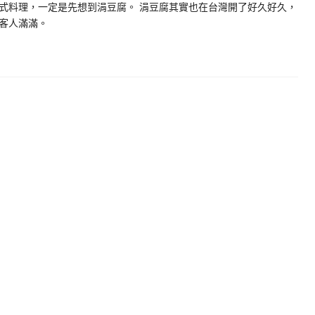
式料理，一定是先想到涓豆腐。 涓豆腐其實也在台灣開了好久好久，
客人滿滿。