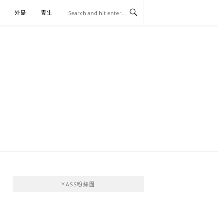
外島
養生
伴手禮
YASS粉絲團