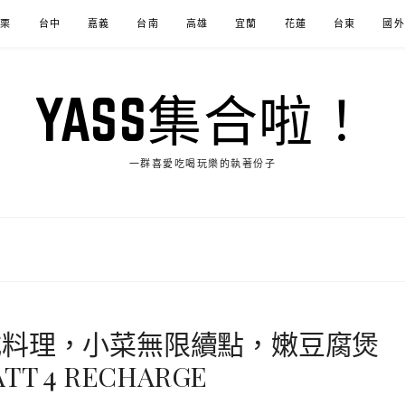
苗栗
台中
嘉義
台南
高雄
宜蘭
花蓮
台東
國外
YASS集合啦！
一群喜愛吃喝玩樂的執著份子
式料理，小菜無限續點，嫩豆腐煲
 4 RECHARGE