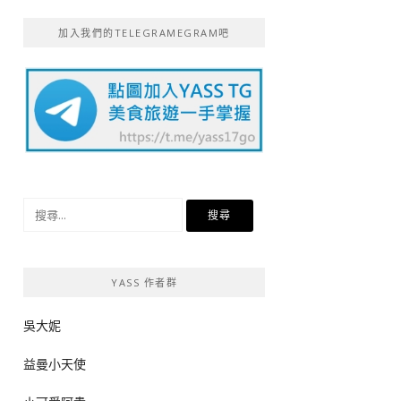
加入我們的TELEGRAMEGRAM吧
搜
尋
關
鍵
YASS 作者群
字:
吳大妮
益曼小天使