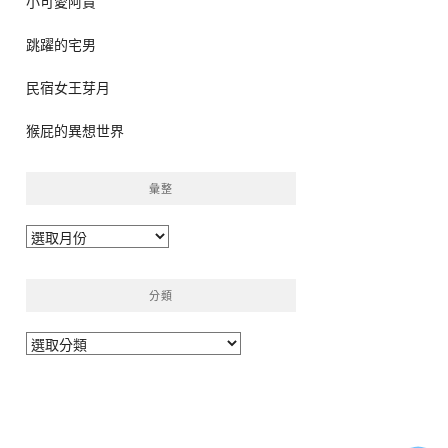
小可愛阿貴
跳躍的宅男
民宿女王芽月
猴屁的異想世界
彙整
彙
整
分類
分
類