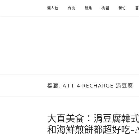
Skip
懶人包
台北
新北
桃園
新竹
to
content
標籤:
ATT 4 RECHARGE 涓豆腐
大直美食：涓豆腐韓
和海鮮煎餅都超好吃-ATT