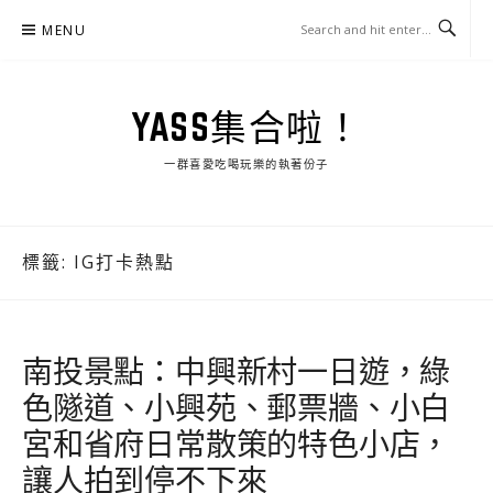
Skip
MENU
to
content
YASS集合啦！
一群喜愛吃喝玩樂的執著份子
標籤:
IG打卡熱點
南投景點：中興新村一日遊，綠
色隧道、小興苑、郵票牆、小白
宮和省府日常散策的特色小店，
讓人拍到停不下來