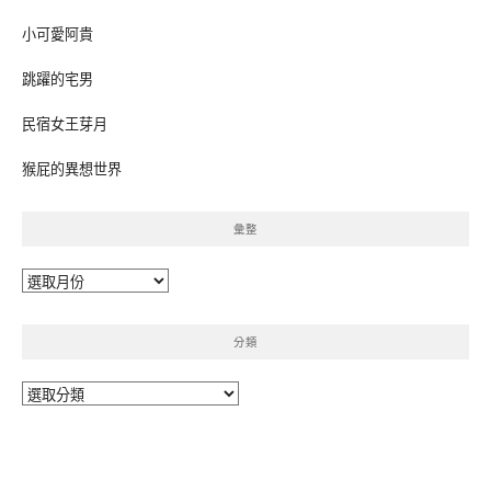
小可愛阿貴
跳躍的宅男
民宿女王芽月
猴屁的異想世界
彙整
彙
整
分類
分
類