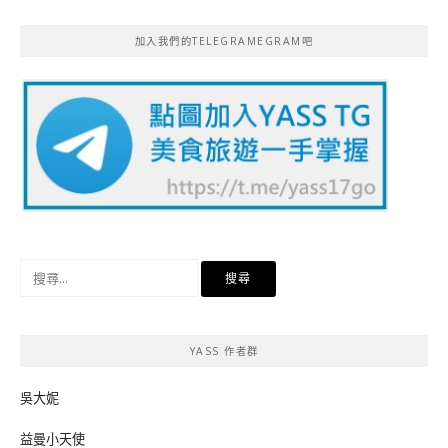
加入我們的TELEGRAMEGRAM吧
搜
尋
關
鍵
YASS 作者群
字:
吳大妮
益曼小天使