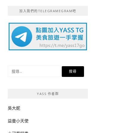
加入我們的TELEGRAMEGRAM吧
搜
尋
關
鍵
YASS 作者群
字:
吳大妮
益曼小天使