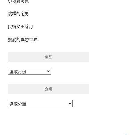
小可愛阿貴
跳躍的宅男
民宿女王芽月
猴屁的異想世界
彙整
彙
整
分類
分
類