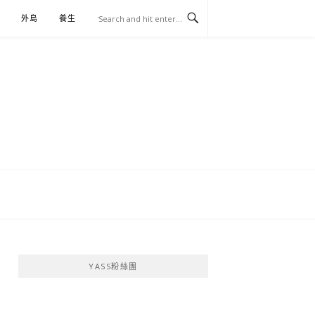
外島
養生
伴手禮
YASS粉絲團