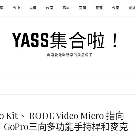
苗栗
台中
嘉義
台南
高雄
宜蘭
花蓮
台東
國外
YASS集合啦！
一群喜愛吃喝玩樂的執著份子
Pro Kit、 RODE Video Micro 指向
GoPro三向多功能手持桿和麥克