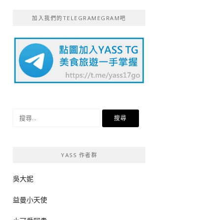
加入我們的TELEGRAMEGRAM吧
搜
尋
關
鍵
YASS 作者群
字:
吳大妮
益曼小天使