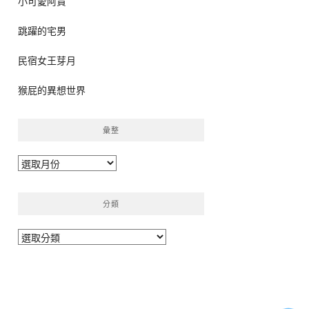
小可愛阿貴
跳躍的宅男
民宿女王芽月
猴屁的異想世界
彙整
彙
整
分類
分
類