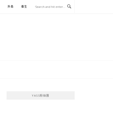
外島
養生
伴手禮
YASS粉絲團