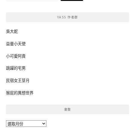
關
鍵
YASS 作者群
字:
吳大妮
益曼小天使
小可愛阿貴
跳躍的宅男
民宿女王芽月
猴屁的異想世界
彙整
彙
整