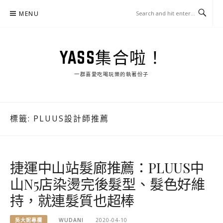
Skip
MENU
to
content
YASS集合啦！
一群喜愛吃喝玩樂的執著份子
標籤:
PLUUS設計師推薦
捷運中山站髮廊推薦：PLUUS中
山N5店染燙完後髮型、髮色好維
持，就連髮質也超棒
吳大妮專欄
WUDANI
2020-04-10