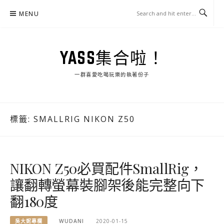
Skip
MENU
to
content
YASS集合啦！
一群喜愛吃喝玩樂的執著份子
標籤:
SMALLRIG NIKON Z50
NIKON Z50必買配件SmallRig，
讓翻轉螢幕裝腳架後能完整向下
翻180度
吳大妮專欄
WUDANI
2020-01-15