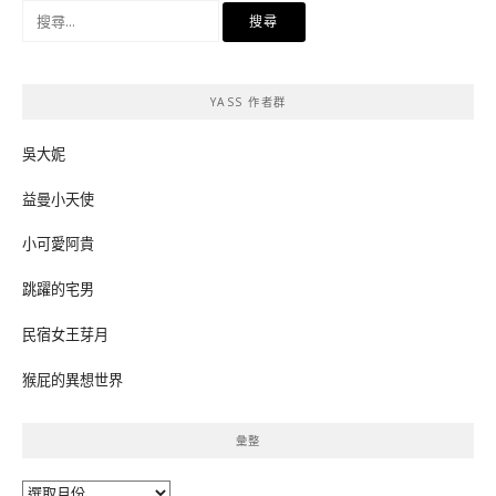
搜
尋
關
鍵
YASS 作者群
字:
吳大妮
益曼小天使
小可愛阿貴
跳躍的宅男
民宿女王芽月
猴屁的異想世界
彙整
彙