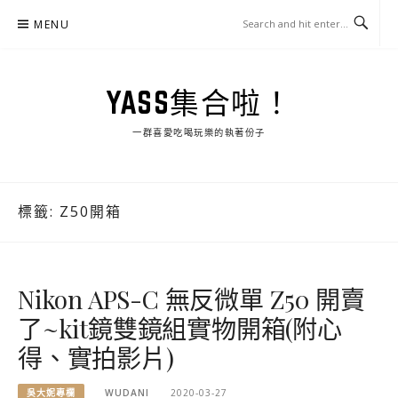
Skip
MENU
to
content
YASS集合啦！
一群喜愛吃喝玩樂的執著份子
標籤:
Z50開箱
Nikon APS-C 無反微單 Z50 開賣
了~kit鏡雙鏡組實物開箱(附心
得、實拍影片)
吳大妮專欄
WUDANI
2020-03-27