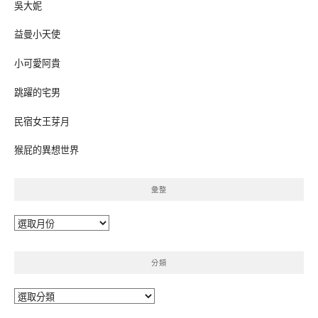
吳大妮
益曼小天使
小可愛阿貴
跳躍的宅男
民宿女王芽月
猴屁的異想世界
彙整
彙
整
分類
分
類