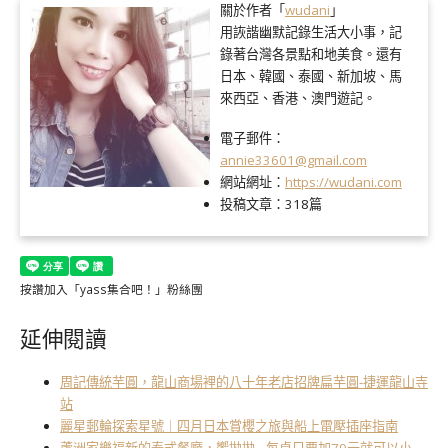
關於作者「
wudani
」
用詼諧幽默記錄生活大小事，記
錄著台灣各景點和地美食。還有
日本、韓國、泰國、新加坡、馬
來西亞、香港、澳門遊記。
電子郵件：
annie33601@gmail.com
網站網址：
https://wudani.com
投稿文章：
318篇
按讚加入「yass集合吧！」粉絲團
延伸閱讀
周記傳統芋圓，龍山商場裡的八十年老店招牌扁芋圓-捷運龍山寺
站
麗星郵輪探索星號｜四月日本賞櫻之旅與船上電壓插座指南