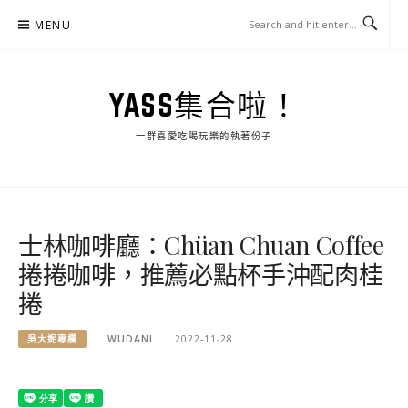
Skip
MENU
to
content
YASS集合啦！
一群喜愛吃喝玩樂的執著份子
士林咖啡廳：Chüan Chuan Coffee
捲捲咖啡，推薦必點杯手沖配肉桂
捲
吳大妮專欄
WUDANI
2022-11-28