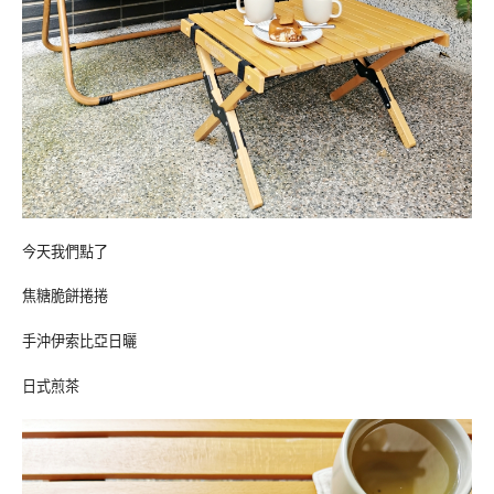
今天我們點了
焦糖脆餅捲捲
手沖伊索比亞日曬
日式煎茶