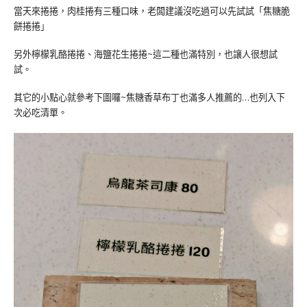
當天來捲捲，肉桂捲有三種口味，老闆建議沒吃過可以先試試「焦糖脆
餅捲捲」
另外檸檬乳酪捲捲、海鹽花生捲捲~這二種也滿特別，也讓人很想試
試。
其它的小點心就參考下圖囉~焦糖香草布丁也滿多人推薦的…也列入下
次必吃清單。