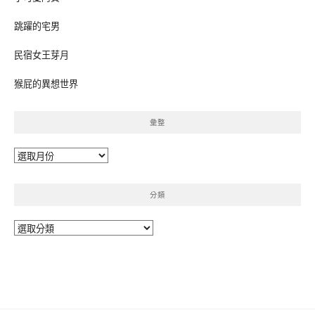
跳躍的宅男
民宿女王芽月
猴屁的異想世界
彙整
彙
整
分類
分
類