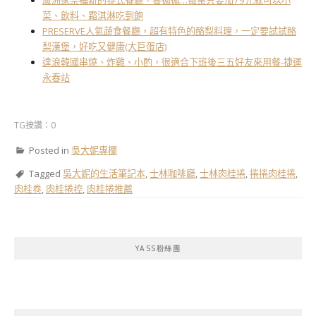
蘆洲家樂福新的泰式餐廳，饗拋拋…每桌只要加79元就可以小
菜、飲料、霜淇淋吃到飽
PRESERVE人氣蔬食餐廳，超有特色的酪梨料理，一定要試試酪
梨漢堡，好吃又健康(大巨蛋店)
達浪韓國串燒、炸雞、小酌，很適合下班後三五好友來用餐-捷運
永春站
TG按讚：0
Posted in
吳大妮專欄
Tagged
吳大妮的生活筆記本
,
士林咖啡廳
,
士林肉桂捲
,
捲捲肉桂捲
,
肉桂卷
,
肉桂捲控
,
肉桂捲推薦
YASS粉絲團