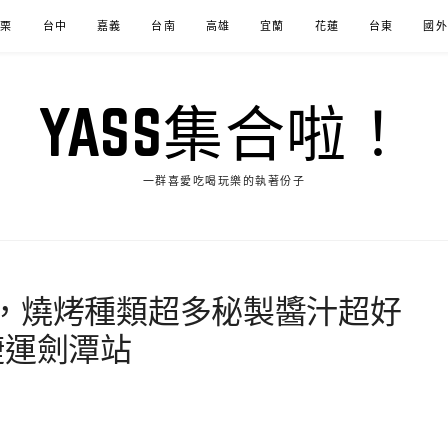
苗栗
台中
嘉義
台南
高雄
宜蘭
花蓮
台東
國外
YASS集合啦！
一群喜愛吃喝玩樂的執著份子
，燒烤種類超多秘製醬汁超好
捷運劍潭站