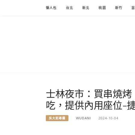
Skip
懶人包
台北
新北
桃園
新竹
to
content
士林夜市：買串燒烤
吃，提供內用座位-
WUDANI
2024-10-04
吳大妮專欄