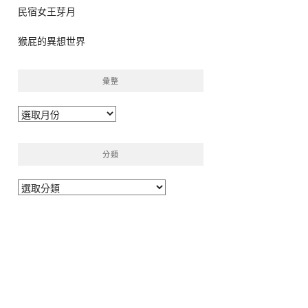
民宿女王芽月
猴屁的異想世界
彙整
彙
整
分類
分
類