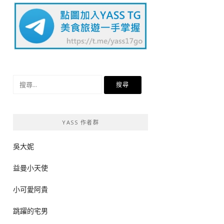
搜
尋
關
鍵
YASS 作者群
字:
吳大妮
益曼小天使
小可愛阿貴
跳躍的宅男