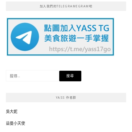
加入我們的TELEGRAMEGRAM吧
搜
尋
關
鍵
YASS 作者群
字:
吳大妮
益曼小天使