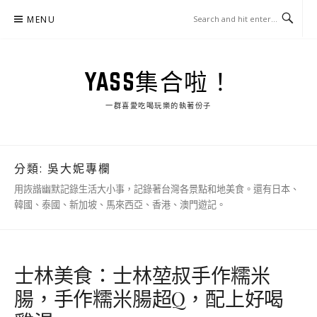
Skip
MENU
to
content
YASS集合啦！
一群喜愛吃喝玩樂的執著份子
分類:
吳大妮專欄
用詼諧幽默記錄生活大小事，記錄著台灣各景點和地美食。還有日本、
韓國、泰國、新加坡、馬來西亞、香港、澳門遊記。
士林美食：士林堃叔手作糯米
腸，手作糯米腸超Q，配上好喝