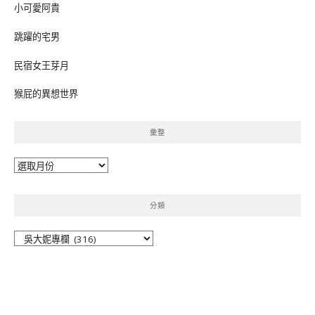
小可愛阿貴
跳躍的宅男
民宿女王芽月
猴屁的異想世界
彙整
彙
整
分類
分
類