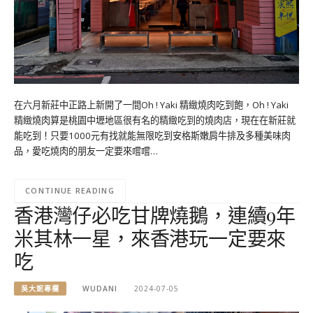
在六月新莊中正路上新開了一間Oh ! Yaki 精緻燒肉吃到飽，Oh ! Yaki
精緻燒肉算是桃園中壢地區很有名的精緻吃到的燒肉店，現在在新莊就
能吃到！只要1000元有找就能無限吃到安格斯嫩肩牛排及多種美味肉
品，愛吃燒肉的朋友一定要來嚐嚐…
CONTINUE READING
香港灣仔必吃甘牌燒鵝，連續9年
米其林一星，來香港玩一定要來
吃
吳大妮專欄
WUDANI
2024-07-05