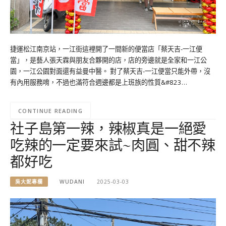
捷運松江南京站，一江街這裡開了一間新的便當店「蔡天吉-一江便
當」，是藝人張天霖與朋友合夥開的店，店的旁邊就是全家和一江公
園，一江公園對面還有益曼中醫。 對了蔡天吉-一江便當只能外帶，沒
有內用服務唷，不過也滿符合週邊都是上班族的性質&#823…
CONTINUE READING
社子島第一辣，辣椒真是一絕愛
吃辣的一定要來試~肉圓、甜不辣
都好吃
吳大妮專欄
WUDANI
2025-03-03