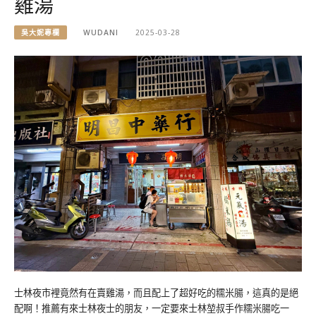
雞湯
吳大妮專欄
WUDANI
2025-03-28
士林夜市裡竟然有在賣雞湯，而且配上了超好吃的糯米腸，這真的是絕
配啊！推薦有來士林夜士的朋友，一定要來士林堃叔手作糯米腸吃一