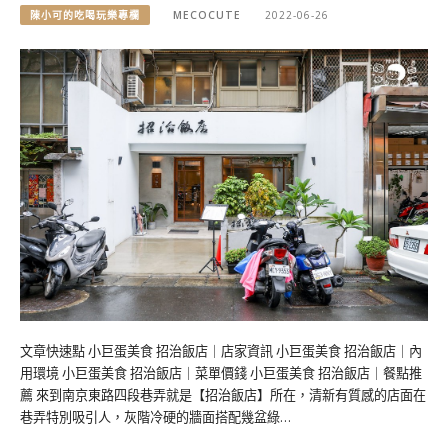
陳小可的吃喝玩樂專欄
MECOCUTE
2022-06-26
文章快速點 小巨蛋美食 招治飯店｜店家資訊 小巨蛋美食 招治飯店｜內
用環境 小巨蛋美食 招治飯店｜菜單價錢 小巨蛋美食 招治飯店｜餐點推
薦 來到南京東路四段巷弄就是【招治飯店】所在，清新有質感的店面在
巷弄特別吸引人，灰階冷硬的牆面搭配幾盆綠…