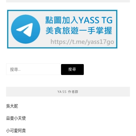
搜
尋
關
鍵
YASS 作者群
字:
吳大妮
益曼小天使
小可愛阿貴