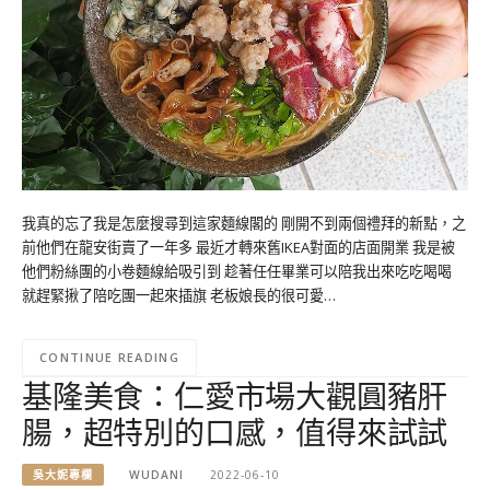
我真的忘了我是怎麼搜尋到這家麵線閣的 剛開不到兩個禮拜的新點，之
前他們在龍安街賣了一年多 最近才轉來舊IKEA對面的店面開業 我是被
他們粉絲團的小卷麵線給吸引到 趁著任任畢業可以陪我出來吃吃喝喝
就趕緊揪了陪吃團一起來插旗 老板娘長的很可愛…
CONTINUE READING
基隆美食：仁愛市場大觀圓豬肝
腸，超特別的口感，值得來試試
吳大妮專欄
WUDANI
2022-06-10