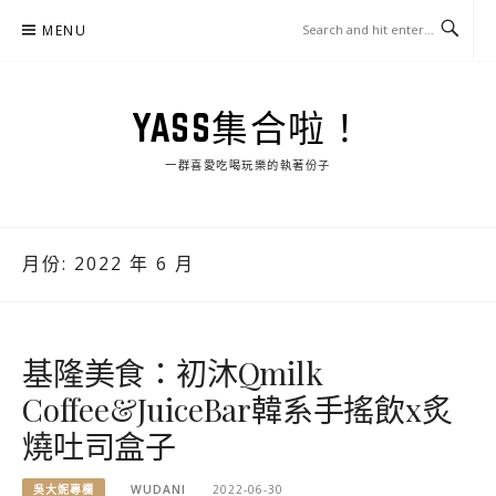
Skip
MENU
to
content
YASS集合啦！
一群喜愛吃喝玩樂的執著份子
月份:
2022 年 6 月
基隆美食：初沐Qmilk
Coffee&JuiceBar韓系手搖飲x炙
燒吐司盒子
吳大妮專欄
WUDANI
2022-06-30