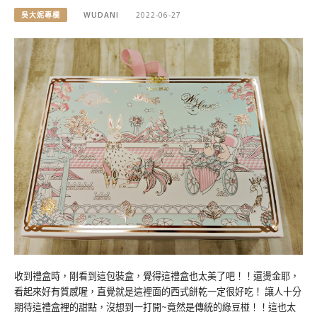
吳大妮專欄
WUDANI
2022-06-27
收到禮盒時，剛看到這包裝盒，覺得這禮盒也太美了吧！！還燙金耶，
看起來好有質感喔，直覺就是這裡面的西式餅乾一定很好吃！ 讓人十分
期待這禮盒裡的甜點，沒想到一打開~竟然是傳統的綠豆椪！！這也太