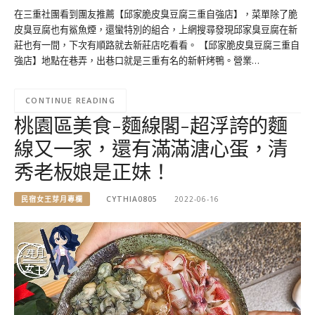
在三重社團看到團友推薦【邱家脆皮臭豆腐三重自強店】，菜單除了脆
皮臭豆腐也有鯊魚煙，還蠻特別的組合，上網搜尋發現邱家臭豆腐在新
莊也有一間，下次有順路就去新莊店吃看看。 【邱家脆皮臭豆腐三重自
強店】地點在巷弄，出巷口就是三重有名的新軒烤鴨。營業…
CONTINUE READING
桃園區美食-麵線閣-超浮誇的麵
線又一家，還有滿滿溏心蛋，清
秀老板娘是正妹！
民宿女王芽月專欄
CYTHIA0805
2022-06-16