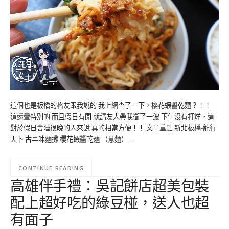
這個也是板橋的格友跟我說的 我上網查了一下，櫻花蝦醬乾麵？！！
這還蠻特別的 而且假日有開 就請友人帶我衝了一波 下午沒有打烊，這
對於假日會睡很晚的人來說 真的相當方便！！ 文章重點 新北板橋-龍行
天下 古早味麵攤 櫻花蝦醬乾麵 （意麵） …
CONTINUE READING
高雄伴手禮：吳記餅店超美包裝
配上超好吃的綠豆椪，送人也超
有面子