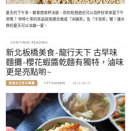
夏天的下午茶，都會想來杯冰飲，但你有想過也可以泡杯好茶來當下午
茶嗎？ 申時七茶的茶品就很適合做成「冰鎮茶」及「冷泡茶」喔！讓炎
熱的夏天可以冰鎮一夏。
CONTINUE READING
新北板橋美食-龍行天下 古早味
麵攤-櫻花蝦醬乾麵有獨特，滷味
更是亮點喲~
民宿女王芽月專欄
CYTHIA0805
2022-06-27