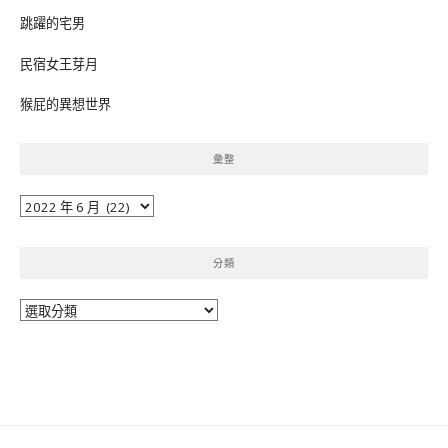
跳躍的宅男
民宿女王芽月
猴屁的異想世界
彙整
彙
整
分類
分
類